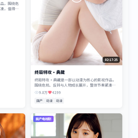
作品，围绕危
紧凑，值得推
02:17:25
终局特攻·典藏
终局特攻·典藏是一部以动漫为核心的影视作品，
围绕危机、反转与人物成长展开，整体节奏紧凑，
值得推荐观看。
9.8万
4299
国产
动漫
动漫
国产电视剧