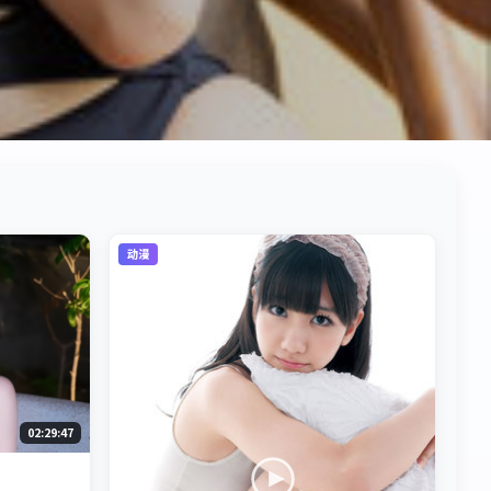
动漫
02:29:47