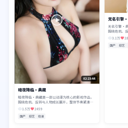
无名引擎·
无名引擎·
围绕危机、
值得推荐观
3.1万
2
国产
综艺
02:23:44
暗夜降临·典藏
暗夜降临·典藏是一部以动漫为核心的影视作品，
围绕危机、反转与人物成长展开，整体节奏紧凑，
值得推荐观看。
1.5万
2459
国产
综艺
动漫