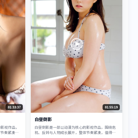
01:33:37
01:55:19
白昼倒影
的影视作品，
白昼倒影是一部以动漫为核心的影视作品，围绕危
体节奏紧凑，
机、反转与人物成长展开，整体节奏紧凑，值得推
荐观看。