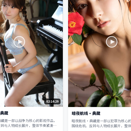
02:14:29
典藏
暗夜航线·典藏
典藏是一部以战争为核心的影视作品，
暗夜航线·典藏是一部以犯罪为核心
反转与人物成长展开，整体节奏紧凑，
围绕危机、反转与人物成长展开，整
看。
值得推荐观看。