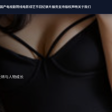
国产电视剧
院线电影
综艺节目
纪录片
服务支持
版权声明
关于我们
人物成长展开，