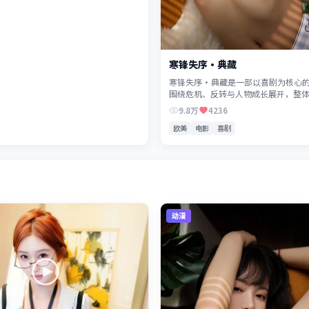
寒锋失序·典藏
寒锋失序·典藏是一部以喜剧为核心
围绕危机、反转与人物成长展开，整
值得推荐观看。
9.8万
4236
欧美
电影
喜剧
动漫