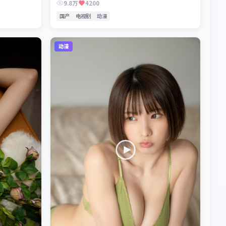
9.8万
4200
国产
电视剧
动漫
动漫